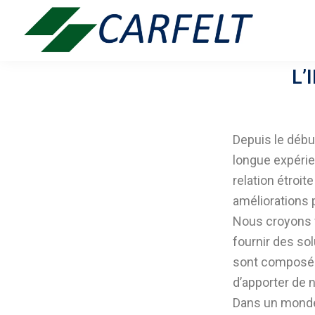
Passer
Passer
à
au
la
contenu
Carfelt
navigation
principal
L’
principale
Depuis le début
longue expérien
relation étroit
améliorations p
Nous croyons f
fournir des so
sont composées
d’apporter de 
Dans un monde 