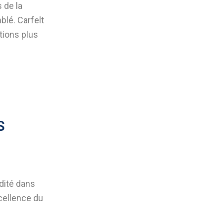
 de la
blé. Carfelt
tions plus
S
idité dans
xcellence du