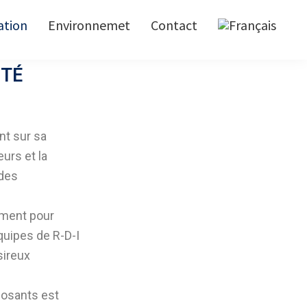
ation
Environnemet
Contact
ITÉ
nt sur sa
eurs et la
 des
ement pour
quipes de R-D-I
sireux
posants est